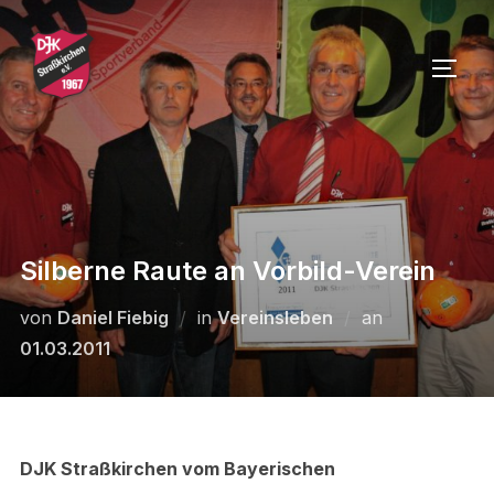
Zu
Inhalten
SEIT
springen
Silberne Raute an Vorbild-Verein
Veröffentlicht
von
Daniel Fiebig
in
Vereinsleben
an
am
01.03.2011
DJK Straßkirchen vom Bayerischen