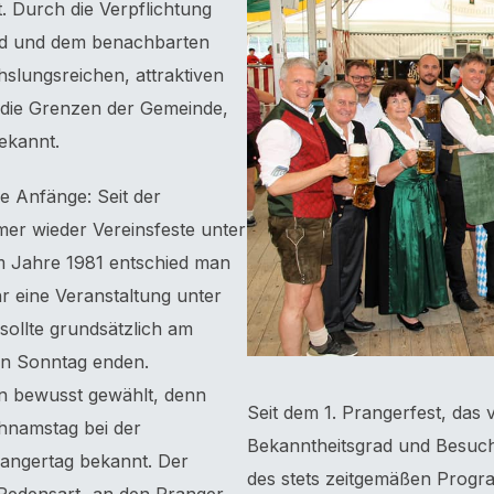
t. Durch die Verpflichtung
d und dem benachbarten
slungsreichen, attraktiven
die Grenzen der Gemeinde,
ekannt.
 Anfänge: Seit der
er wieder Vereinsfeste unter
m Jahre 1981 entschied man
r eine Veranstaltung unter
ollte grundsätzlich am
en Sonntag enden.
 bewusst gewählt, denn
Seit dem 1. Prangerfest, das v
hnamstag bei der
Bekanntheitsgrad und Besuche
angertag bekannt. Der
des stets zeitgemäßen Prog