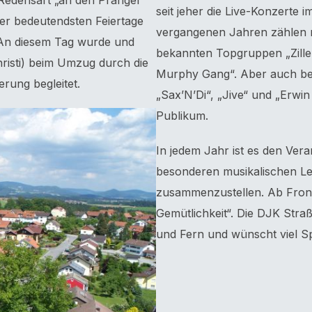
 Redensart „an den Pranger
seit jeher die Live-Konzerte 
der bedeutendsten Feiertage
vergangenen Jahren zählen mit
. An diesem Tag wurde und
bekannten Topgruppen „Ziller
hristi) beim Umzug durch die
Murphy Gang“. Aber auch bel
rung begleitet.
„Sax’N’Di“, „Jive“ und „Erwin
Publikum.
In jedem Jahr ist es den Ver
besonderen musikalischen Le
zusammenzustellen. Ab Fronl
Gemütlichkeit“. Die DJK Straß
und Fern und wünscht viel S