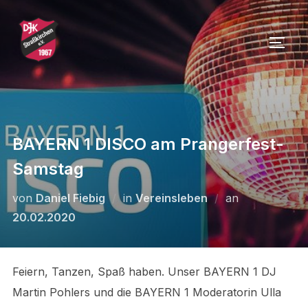
Zu
Inhalten
SEIT
springen
BAYERN 1 DISCO am Prangerfest-
Samstag
Veröffentlicht
von
Daniel Fiebig
in
Vereinsleben
an
am
20.02.2020
Feiern, Tanzen, Spaß haben. Unser BAYERN 1 DJ
Martin Pohlers und die BAYERN 1 Moderatorin Ulla