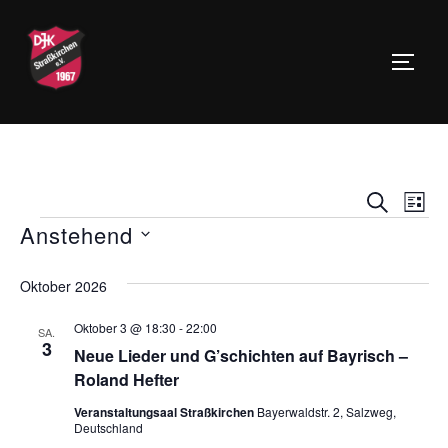
Zu
Inhalten
SEIT
springen
V
V
SUCHE
LIST
Anstehend
Veranstaltungen
e
e
D
r
r
Oktober 2026
a
a
t
a
Oktober 3 @ 18:30
-
22:00
n
SA.
3
u
Neue Lieder und G’schichten auf Bayrisch –
s
n
m
Roland Hefter
t
w
s
Veranstaltungsaal Straßkirchen
Bayerwaldstr. 2, Salzweg,
Deutschland
a
ä