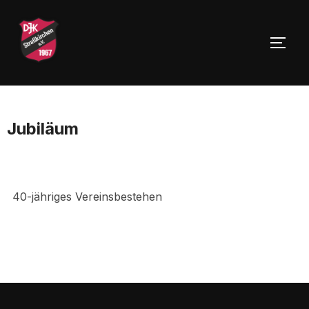
Zu
Inhalten
SEIT
springen
Jubiläum
40-jähriges Vereinsbestehen